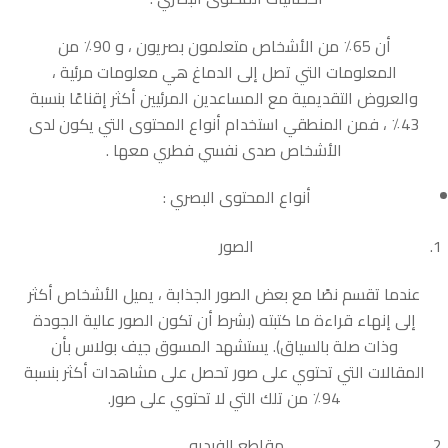
أن 65٪ من الأشخاص متعلمون بصريون ، و 90٪ من
المعلومات التي تصل إلى الدماغ هي معلومات مرئية ،
والعروض التقديمية مع المساعدين المرئيين أكثر إقناعًا بنسبة
43٪ ، فمن المنطقي استخدام أنواع المحتوى التي يكون لدى
الأشخاص صدى نفسي فطري معها .
أنواع المحتوى البصري :
الصور
عندما تقسم نصًا مع بعض الصور الجذابة ، يميل الأشخاص أكثر
إلى إنهاء قراءة ما كتبته (بشرط أن تكون الصور عالية الجودة
وذات صلة بالسياق). يستشهد المسوق جيف بولاس بأن
المقالات التي تحتوي على صور تحصل على مشاهدات أكثر بنسبة
94٪ من تلك التي لا تحتوي على صور.
مقاطع الفيديو