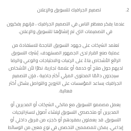
تصميم الجرافيك للتسويق والإعلان
عندما يفكر معظم الناس في التصميم الجرافيك ، فإنهم يفكرون
في التصميمات التي تم إنشاؤها للتسويق والإعلان.
تعتمد الشركات على جهود التسويق الناجحة للاستفادة من
عملية صنع القرار لدى الجمهور المستهدف. يُشرك التسويق
الرائع الأشخاص بناءً على الرغبات والاحتياجات والوعي والرضا
لديهم حول منتج أو خدمة أو علامة تجارية. نظرًا لأن الأشخاص
سيجدون دائمًا المحتوى المرئي أكثر جاذبية ، فإن التصميم
الجرافيك يساعد المؤسسات على الترويج والتواصل بشكل أكثر
فعالية.
يعمل مصممو التسويق مع مالكي الشركات أو المديرين أو
المديرين أو متخصصي التسويق لإنشاء أصول لاستراتيجيات
التسويق. قد يعملون بمفردهم أو كجزء من فريق داخلي أو
إبداعي. يمكن للمصممين التخصص في نوع معين من الوسائط