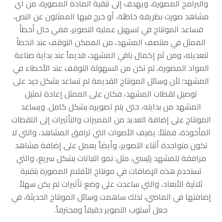
والبرامج المصورة، ويهدف إلى تنقية المادة المصورة، من أي
مشاهد صورت بطريقة خاطئة، أو خرج فيها الممثلون عن النص،
فساعد المونتاج في تسهيل عملية التصوير، ففي حال أخطأ
الممثل في منتصف المشهد، من الممكن التوقف عند الخطأ
لتعديله، ومن ثم إكمال باقي المشهد، قديماً عند بداية صناعة
المواد المصورة، لم تكن من السهولة التوقف عند الأخطاء في
المشهد؛ لأن وسائل المونتاج القديمة لم تساعد بشكل جيد على
توصيل لقطات المشهد، فكان على الممثل إعادة تمثيل
المشهد من بدايته، حتى يتم تصويره بشكل كامل. ويساعد
المونتاج على إضافة العديد من المميزات والتأثيرات إلى اللقطات
المأخوذة، فمثلاً: يضيف الأصوات التي ترافق المشاهد، والتي لا
تكون متواجدة أثناء التصوير، وأيضاً يعمل على إضافة مشاهد
مرافقة للمشهد رئيسي، مثل: نمو النباتات بشكل سريع، والتي
تستخدم هذه الإضافات في مونتاج الأفلام المصورة بتقنية
ثلاثية الأبعاد، والتي ساعدت على وضع تأثيرات لم يكن سهلاً
إضافتها في الماضي، لذلك ساهمت وسائل المونتاج الحديثة، في
جعل أسلوب التصوير دقيقاً ومحترفاً.