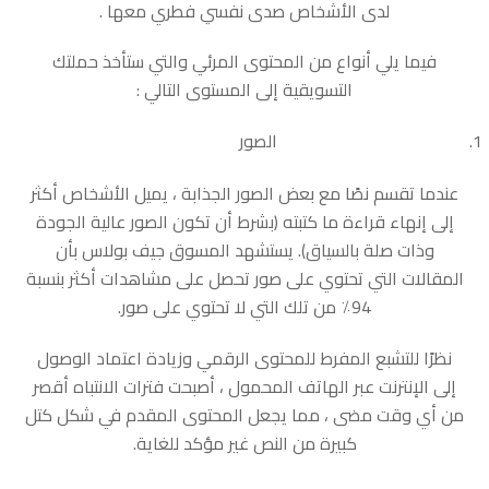
لدى الأشخاص صدى نفسي فطري معها .
فيما يلي أنواع من المحتوى المرئي والتي ستأخذ حملتك
التسويقية إلى المستوى التالي :
الصور
عندما تقسم نصًا مع بعض الصور الجذابة ، يميل الأشخاص أكثر
إلى إنهاء قراءة ما كتبته (بشرط أن تكون الصور عالية الجودة
وذات صلة بالسياق). يستشهد المسوق جيف بولاس بأن
المقالات التي تحتوي على صور تحصل على مشاهدات أكثر بنسبة
94٪ من تلك التي لا تحتوي على صور.
نظرًا للتشبع المفرط للمحتوى الرقمي وزيادة اعتماد الوصول
إلى الإنترنت عبر الهاتف المحمول ، أصبحت فترات الانتباه أقصر
من أي وقت مضى ، مما يجعل المحتوى المقدم في شكل كتل
كبيرة من النص غير مؤكد للغاية.