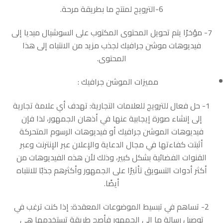
6-الترويج لمنتج ما بطريقة مرحة.
7- مؤخرًا يتم تحويل المحتوى المكتوب على السوشيال ميديا إلى
فيديوهات موشن جرافيك لجذب مزيد من الانتباه إلى هذا
المحتوى.
مميزات الموشن جرافيك :
1- حل فعال للترويج للعلامات التجارية: تهدف أي علامة تجارية
إلى إنشاء صورة إيجابية عنها في أذهان الجمهور، لذا فإن
فيديوهات الموشن جرافيك أو فيديوهات الرسوم المتحركة
أثبتت كفاءتها في مجال الدعاية والإعلان عبر الإنترنت وعبر
القنوات الفضائية بشكل كبير، وذلك لأن هذه الفيديوهات من
أكثر أدوات التسويق تأثيرًا على الجمهور وأكثرهم جذبًا للانتباه
أيضًا.
2- تساهم في تبسيط الموضوعات المعقدة: إذا كنت ترغب في
توصيل رسالة ما إلى الجمهور فأصح طريقة تستخدمها هي