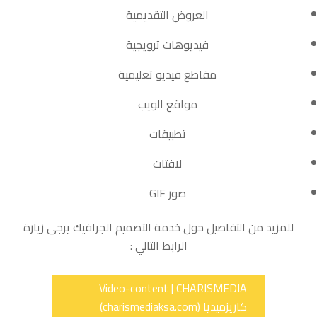
العروض التقديمية
فيديوهات ترويجية
مقاطع فيديو تعليمية
مواقع الويب
تطبيقات
لافتات
صور GIF
للمزيد من التفاصيل حول خدمة التصميم الجرافيك يرجى زيارة
الرابط التالي :
Video-content | CHARISMEDIA
كاريزميديا (charismediaksa.com)