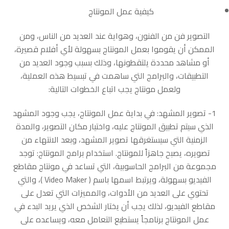
كيفية عمل المونتاج
التصوير فن من الفنون، وهواية عند العديد من الناس، ومن
الممكن أن يقوموا بعمل المونتاج بسهولة لأي أفلام قصيرة،
أو مشاهد محددة يلتقطونها، وذلك بسبب وجود العديد من
التطبيقات، والبرامج التي ساهمت في تبسيط هذه العملية،
ولعمل مونتاج يجب اتباع الخطوات التالية:
1- تصوير المشهد: في بداية عمل المونتاج، يجب وجود المشهد
الذي سيتم تطبيق المونتاج عليه، واختيار مكان التصوير، والمدة
الزمنية التي سيستغرقها تصوير المشهد، وبعد الانتهاء من
تصويره، يصبح جاهزاً للمونتاج. استخدام برامج المونتاج: توجد
مجموعة من البرامج الحاسوبية، التي تساعد في مونتاج مقاطع
الفيديو بسهولة، ويرتبط اسمها باسم ( Video Maker )، والتي
تحتوي على العديد من الأدوات، والمميزات التي تعدل على
مقاطع الفيديو، لذلك يجب أن يختار الشخص الذي يريد البدء في
عمل المونتاج برنامجاً يستطيع التعامل معه، ويساعده على