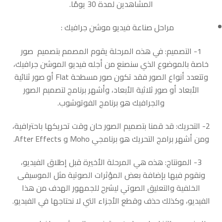
المشاهدين لمدة 30 يومًا.
مراحل صناعة فيديو موشن جرافيك :
1- التصميم: في هذه المرحلة يقوم المصمم بتصميم صور
خاصة بالموضوع الذي سنصنع من أجله فيديو الموشن جرافيك،
وتتعدد أنواع الصور فقد تكون صور مسطحة Flat أو صور ثنائية
الأبعاد أو صور ثلاثية الأبعاد، وأشهر برنامج لتصميم الصور
والجرافيك هو برنامج الفوتوشوب.
2- التحريك: قد قمنا بتصميم الصور حان وقت تحريكها باحترافية،
ومن أشهر برامج التحريك هو برنامجي Moho و After Effects.
3- المونتاج: هذه هي المرحلة الأخيرة قبل إطلاق الفيديو،
ونقوم فيها بإضافة بعض المؤثرات الصوتية مثل الموسيقى
الخلفية والتعليق الصوتي ليشرح للجمهور الهدف من هذا
الفيديو، وكذلك حذف وقطع الأجزاء التي لا نحتاجها في الفيديو.