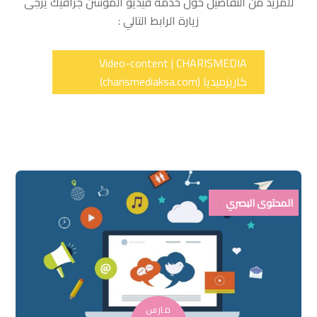
للمزيد من التفاصيل حول خدمة فيديو الموشن جرافيك يرجى
زيارة الرابط التالي :
Video-content | CHARISMEDIA
كاريزميديا (charismediaksa.com)
المحتوى البصري
مارس