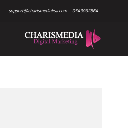
Ski
support@charismediaksa.com
0543062864
t
conten