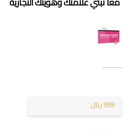
معاً نبني علامتك وهويتك التجارية
399 ريال