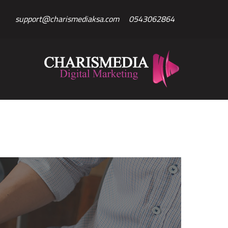
Ski
support@charismediaksa.com
0543062864
t
conten