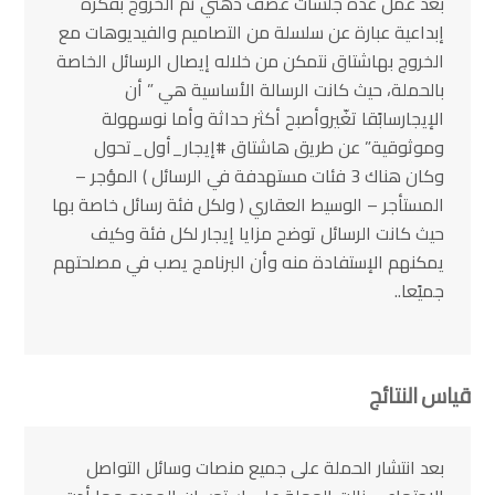
بعد عمل عدة جلسات عصف ذهني تم الخروج بفكرة
إبداعية عبارة عن سلسلة من التصاميم والفيديوهات مع
الخروج بهاشتاق نتمكن من خلاله إيصال الرسائل الخاصة
بالحملة، حيث كانت الرسالة الأساسية هي ” أن
الإيجارسابًقا تغّيروأصبح أكثر حداثة وأما نوسهولة
وموثوقية” عن طريق هاشتاق #إيجار_أول_تحول
وكان هناك 3 فئات مستهدفة في الرسائل ) المؤجر –
المستأجر – الوسيط العقاري ( ولكل فئة رسائل خاصة بها
حيث كانت الرسائل توضح مزايا إيجار لكل فئة وكيف
يمكنهم الإستفادة منه وأن البرنامج يصب في مصلحتهم
جميًعا..
قياس النتائج
بعد انتشار الحملة على جميع منصات وسائل التواصل