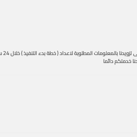
شكرا لطل
نا خدمتكم دائما