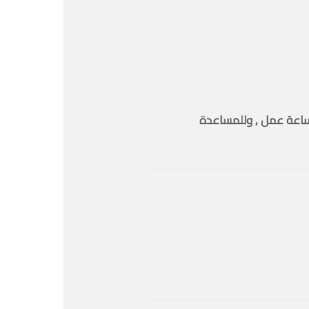
ب خدمة المحتوى الابداعي ولبدء التنفيذ يرجى تزويدنا بالمعلومات المطلوبة لاعداد ( خطة بدء التنفيذ ) خلال 24 ساعة عمل , وللمساعدة