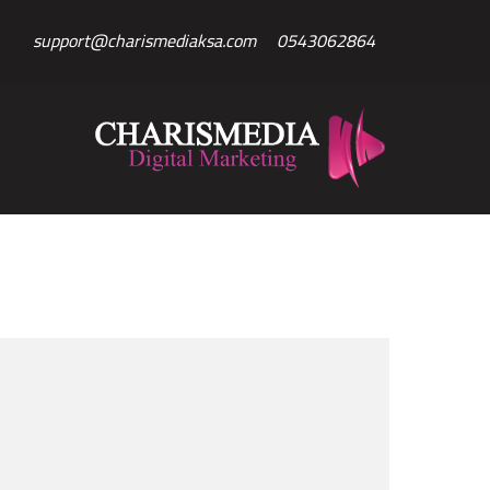
Ski
support@charismediaksa.com
0543062864
t
conten