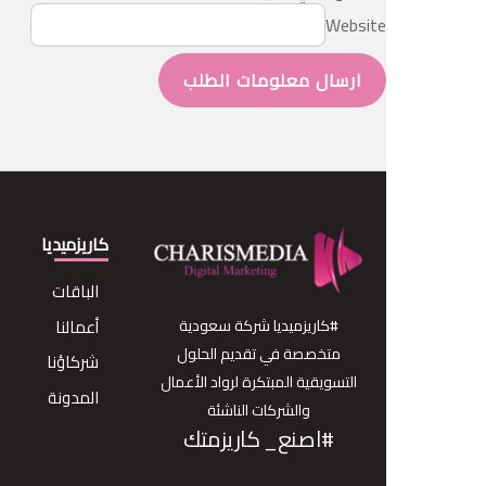
Website
ارسال معلومات الطلب
كاريزميديا
الباقات
#كاريزميديا شركة سعودية
أعمالنا
متخصصة في تقديم الحلول
شركاؤنا
التسويقية المبتكرة لرواد الأعمال
المدونة
والشركات الناشئة
#اصنع_ كاريزمتك