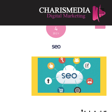
Menu
Ski
t
conten
مارس
0
4
2021
seo