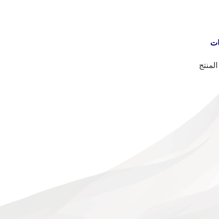
ات
المنتج