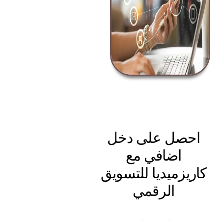
احصل على دخل
اضافي مع
اريزميديا للتسويق
الرقمي