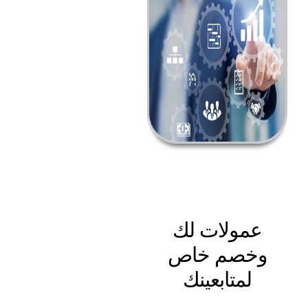
عمولات لك
وخصم خاص
لمتابعينك