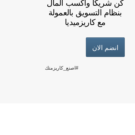
كن شريكا واكسب المال
بنظام التسويق بالعمولة
مع كاريزميديا
انضم الان
#اصنع_كاريزمتك